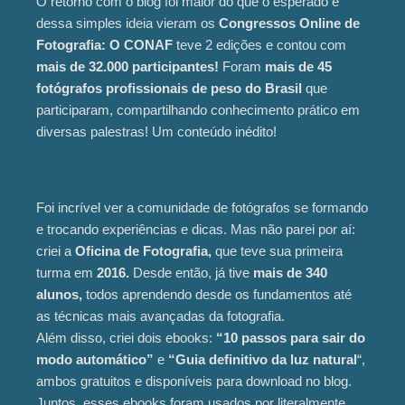
O retorno com o blog foi maior do que o esperado e
dessa simples ideia vieram os
Congressos Online de
Fotografia: O CONAF
teve 2 edições e contou com
mais de 32.000 participantes!
Foram
mais de 45
fotógrafos profissionais de peso do Brasil
que
participaram, compartilhando conhecimento prático em
diversas palestras! Um conteúdo inédito!
Foi incrível ver a comunidade de fotógrafos se formando
e trocando experiências e dicas. Mas não parei por aí:
criei a
Oficina de Fotografia,
que teve sua primeira
turma em
2016.
Desde então, já tive
mais de 340
alunos,
todos aprendendo desde os fundamentos até
as técnicas mais avançadas da fotografia.
Além disso, criei dois ebooks:
“10 passos para sair do
modo automático”
e
“Guia definitivo da luz natural
“,
ambos gratuitos e disponíveis para download no blog.
Juntos, esses ebooks foram usados por literalmente