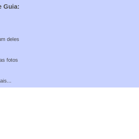
e Guia:
um deles
as fotos
is...