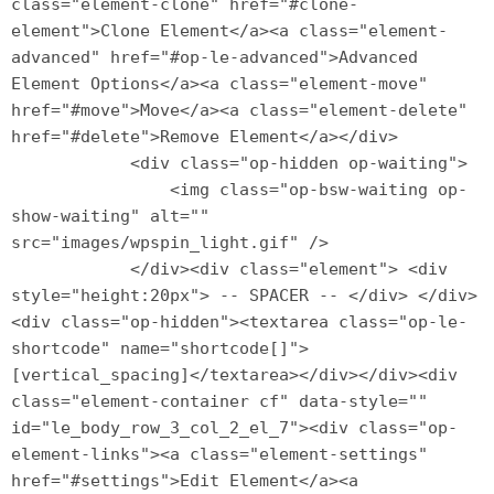
class="element-clone" href="#clone-
element">Clone Element</a><a class="element-
advanced" href="#op-le-advanced">Advanced 
Element Options</a><a class="element-move" 
href="#move">Move</a><a class="element-delete" 
href="#delete">Remove Element</a></div>

            <div class="op-hidden op-waiting">

                <img class="op-bsw-waiting op-
show-waiting" alt="" 
src="images/wpspin_light.gif" />

            </div><div class="element"> <div 
style="height:20px"> -- SPACER -- </div> </div>
<div class="op-hidden"><textarea class="op-le-
shortcode" name="shortcode[]">
[vertical_spacing]</textarea></div></div><div 
class="element-container cf" data-style="" 
id="le_body_row_3_col_2_el_7"><div class="op-
element-links"><a class="element-settings" 
href="#settings">Edit Element</a><a 