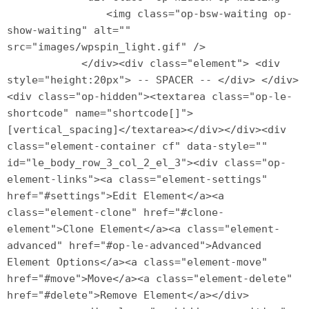
                <img class="op-bsw-waiting op-
show-waiting" alt="" 
src="images/wpspin_light.gif" />

            </div><div class="element"> <div 
style="height:20px"> -- SPACER -- </div> </div>
<div class="op-hidden"><textarea class="op-le-
shortcode" name="shortcode[]">
[vertical_spacing]</textarea></div></div><div 
class="element-container cf" data-style="" 
id="le_body_row_3_col_2_el_3"><div class="op-
element-links"><a class="element-settings" 
href="#settings">Edit Element</a><a 
class="element-clone" href="#clone-
element">Clone Element</a><a class="element-
advanced" href="#op-le-advanced">Advanced 
Element Options</a><a class="element-move" 
href="#move">Move</a><a class="element-delete" 
href="#delete">Remove Element</a></div>
