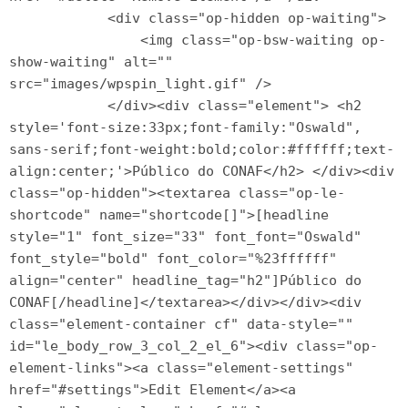
            <div class="op-hidden op-waiting">

                <img class="op-bsw-waiting op-
show-waiting" alt="" 
src="images/wpspin_light.gif" />

            </div><div class="element"> <h2 
style='font-size:33px;font-family:"Oswald", 
sans-serif;font-weight:bold;color:#ffffff;text-
align:center;'>Público do CONAF</h2> </div><div 
class="op-hidden"><textarea class="op-le-
shortcode" name="shortcode[]">[headline 
style="1" font_size="33" font_font="Oswald" 
font_style="bold" font_color="%23ffffff" 
align="center" headline_tag="h2"]Público do 
CONAF[/headline]</textarea></div></div><div 
class="element-container cf" data-style="" 
id="le_body_row_3_col_2_el_6"><div class="op-
element-links"><a class="element-settings" 
href="#settings">Edit Element</a><a 