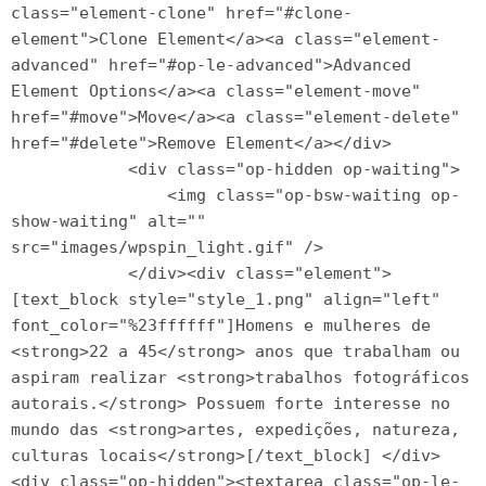
class="element-clone" href="#clone-
element">Clone Element</a><a class="element-
advanced" href="#op-le-advanced">Advanced 
Element Options</a><a class="element-move" 
href="#move">Move</a><a class="element-delete" 
href="#delete">Remove Element</a></div>

            <div class="op-hidden op-waiting">

                <img class="op-bsw-waiting op-
show-waiting" alt="" 
src="images/wpspin_light.gif" />

            </div><div class="element"> 
[text_block style="style_1.png" align="left" 
font_color="%23ffffff"]Homens e mulheres de 
<strong>22 a 45</strong> anos que trabalham ou 
aspiram realizar <strong>trabalhos fotográficos 
autorais.</strong> Possuem forte interesse no 
mundo das <strong>artes, expedições, natureza, 
culturas locais</strong>[/text_block] </div>
<div class="op-hidden"><textarea class="op-le-