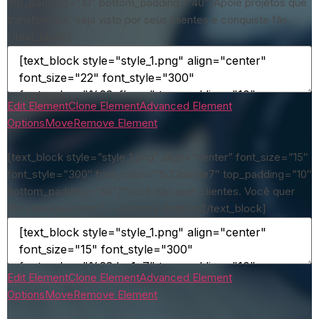
top_padding=”10″ bottom_padding=”40″]Apoie projetos que
transformam, seja visto por seus clientes e conquiste fãs.
[/text_block]
Edit Element
Clone Element
Advanced Element
Options
Move
Remove Element
[text_block style=”style_1.png” align=”center” font_size=”15″
font_style=”300″ font_color=”%23dae1e7″ top_padding=”10″
bottom_padding=”40″]“Você não quer clientes. Você quer
fãs enlouquecidos.” –
Anthony Robbins
[/text_block]
Edit Element
Clone Element
Advanced Element
Options
Move
Remove Element