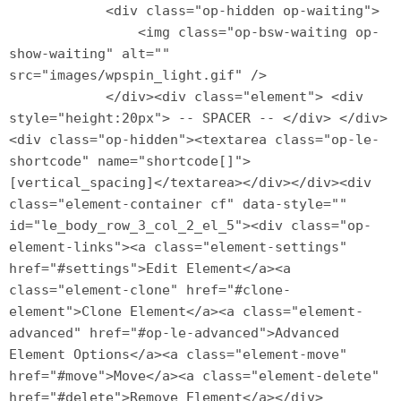
            <div class="op-hidden op-waiting">

                <img class="op-bsw-waiting op-
show-waiting" alt="" 
src="images/wpspin_light.gif" />

            </div><div class="element"> <div 
style="height:20px"> -- SPACER -- </div> </div>
<div class="op-hidden"><textarea class="op-le-
shortcode" name="shortcode[]">
[vertical_spacing]</textarea></div></div><div 
class="element-container cf" data-style="" 
id="le_body_row_3_col_2_el_5"><div class="op-
element-links"><a class="element-settings" 
href="#settings">Edit Element</a><a 
class="element-clone" href="#clone-
element">Clone Element</a><a class="element-
advanced" href="#op-le-advanced">Advanced 
Element Options</a><a class="element-move" 
href="#move">Move</a><a class="element-delete" 
href="#delete">Remove Element</a></div>
