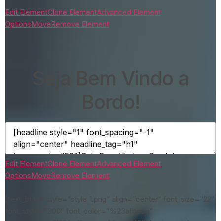
Edit Element
Clone Element
Advanced Element
Options
Move
Remove Element
Seja Bem Vindo a
Bordo!
Edit Element
Clone Element
Advanced Element
Options
Move
Remove Element
[text_block style=”style_1.png” align=”center” font_size=”22″
font_style=”300″ font_color=”%23afbeca”