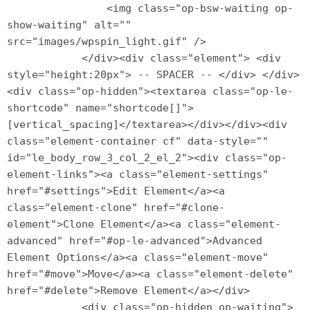
                <img class="op-bsw-waiting op-
show-waiting" alt="" 
src="images/wpspin_light.gif" />

            </div><div class="element"> <div 
style="height:20px"> -- SPACER -- </div> </div>
<div class="op-hidden"><textarea class="op-le-
shortcode" name="shortcode[]">
[vertical_spacing]</textarea></div></div><div 
class="element-container cf" data-style="" 
id="le_body_row_3_col_2_el_2"><div class="op-
element-links"><a class="element-settings" 
href="#settings">Edit Element</a><a 
class="element-clone" href="#clone-
element">Clone Element</a><a class="element-
advanced" href="#op-le-advanced">Advanced 
Element Options</a><a class="element-move" 
href="#move">Move</a><a class="element-delete" 
href="#delete">Remove Element</a></div>

            <div class="op-hidden op-waiting">
