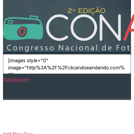
Add Element
Add New Row