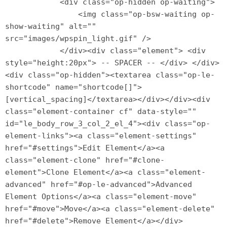
            <div class="op-hidden op-waiting">

                <img class="op-bsw-waiting op-
show-waiting" alt="" 
src="images/wpspin_light.gif" />

            </div><div class="element"> <div 
style="height:20px"> -- SPACER -- </div> </div>
<div class="op-hidden"><textarea class="op-le-
shortcode" name="shortcode[]">
[vertical_spacing]</textarea></div></div><div 
class="element-container cf" data-style="" 
id="le_body_row_3_col_2_el_4"><div class="op-
element-links"><a class="element-settings" 
href="#settings">Edit Element</a><a 
class="element-clone" href="#clone-
element">Clone Element</a><a class="element-
advanced" href="#op-le-advanced">Advanced 
Element Options</a><a class="element-move" 
href="#move">Move</a><a class="element-delete" 
href="#delete">Remove Element</a></div>
