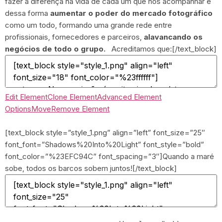
fazer a diferença na vida de cada um que nos acompanhar e
dessa forma
aumentar o poder do mercado fotográfico
como um todo, formando uma grande rede entre
profissionais, fornecedores e parceiros,
alavancando os
negócios de todo o grupo.
Acreditamos que:[/text_block]
Edit Element
Clone Element
Advanced Element
Options
Move
Remove Element
[text_block style=”style_1.png” align=”left” font_size=”25″
font_font=”Shadows%20Into%20Light” font_style=”bold”
font_color=”%23EFC94C” font_spacing=”3″]Quando a maré
sobe, todos os barcos sobem juntos![/text_block]