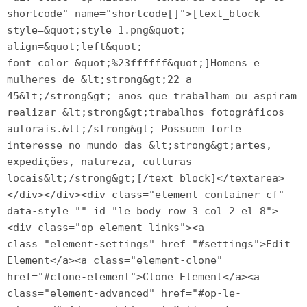
shortcode" name="shortcode[]">[text_block 
style=&quot;style_1.png&quot; 
align=&quot;left&quot; 
font_color=&quot;%23ffffff&quot;]Homens e 
mulheres de &lt;strong&gt;22 a 
45&lt;/strong&gt; anos que trabalham ou aspiram 
realizar &lt;strong&gt;trabalhos fotográficos 
autorais.&lt;/strong&gt; Possuem forte 
interesse no mundo das &lt;strong&gt;artes, 
expedições, natureza, culturas 
locais&lt;/strong&gt;[/text_block]</textarea>
</div></div><div class="element-container cf" 
data-style="" id="le_body_row_3_col_2_el_8">
<div class="op-element-links"><a 
class="element-settings" href="#settings">Edit 
Element</a><a class="element-clone" 
href="#clone-element">Clone Element</a><a 
class="element-advanced" href="#op-le-