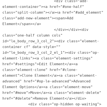
                        <div class="add-
element-container"><a href="#one-half" 
class="split-column"></a><a href="#add_element" 
class="add-new-element"><span>Add 
Element</span></a>

                        </div></div><div 
class="one-half column cols" 
id="le_body_row_3_col_2"><div class="element-
container cf" data-style="" 
id="le_body_row_3_col_2_el_1"><div class="op-
element-links"><a class="element-settings" 
href="#settings">Edit Element</a><a 
class="element-clone" href="#clone-
element">Clone Element</a><a class="element-
advanced" href="#op-le-advanced">Advanced 
Element Options</a><a class="element-move" 
href="#move">Move</a><a class="element-delete" 
href="#delete">Remove Element</a></div>

            <div class="op-hidden op-waiting">
