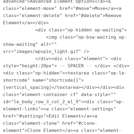
advanced">Advanced Element Options</a><a 
class="element-move" href="#move">Move</a><a 
class="element-delete" href="#delete">Remove 
Element</a></div>

            <div class="op-hidden op-waiting">

                <img class="op-bsw-waiting op-
show-waiting" alt="" 
src="images/wpspin_light.gif" />

            </div><div class="element"> <div 
style="height:20px"> -- SPACER -- </div> </div>
<div class="op-hidden"><textarea class="op-le-
shortcode" name="shortcode[]">
[vertical_spacing]</textarea></div></div><div 
class="element-container cf" data-style="" 
id="le_body_row_3_col_2_el_9"><div class="op-
element-links"><a class="element-settings" 
href="#settings">Edit Element</a><a 
class="element-clone" href="#clone-
element">Clone Element</a><a class="element-