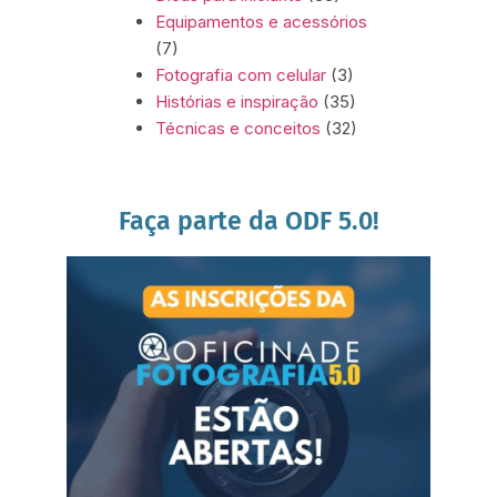
Equipamentos e acessórios
(7)
Fotografia com celular
(3)
Histórias e inspiração
(35)
Técnicas e conceitos
(32)
Faça parte da ODF 5.0!