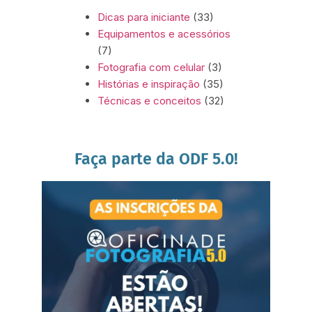
Dicas para iniciante
(33)
Equipamentos e acessórios
(7)
Fotografia com celular
(3)
Histórias e inspiração
(35)
Técnicas e conceitos
(32)
Faça parte da ODF 5.0!