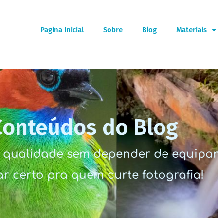
Pagina Inicial
Sobre
Blog
Materiais
Conteúdos do Blog
ta qualidade sem depender de equipam
r certo pra quem curte fotografia!