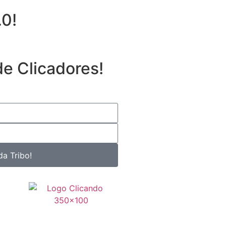
.0!
de Clicadores!
da Tribo!