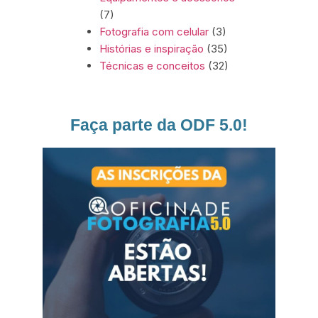
(7)
Fotografia com celular
(3)
Histórias e inspiração
(35)
Técnicas e conceitos
(32)
Faça parte da ODF 5.0!