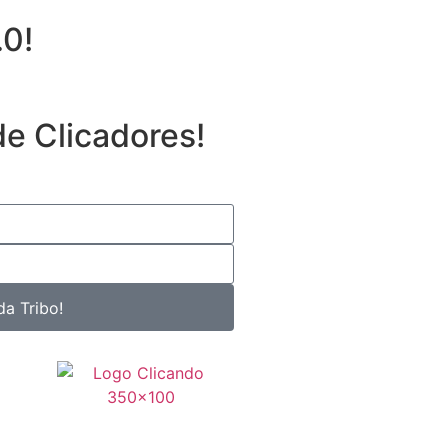
.0!
de Clicadores!
da Tribo!