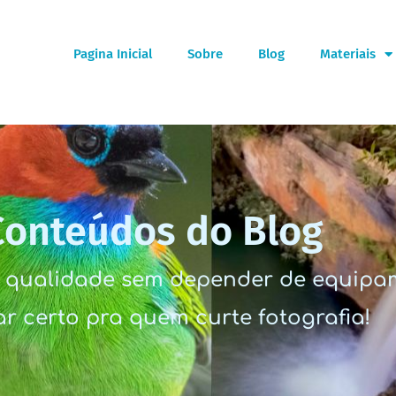
Pagina Inicial
Sobre
Blog
Materiais
Conteúdos do Blog
ta qualidade sem depender de equipam
r certo pra quem curte fotografia!