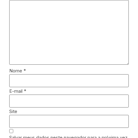
Nome
*
E-mail
*
Site
Salvar meus dados neste navegador para a próxima vez