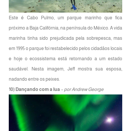
Este é Cabo Pulmo, um parque marinho que fica
próximo a Baja Califórnia, na península do México. A vida
marinha tinha sido prejudicada pela sobrepesca, mas
em 1995 o parque foi restabelecido pelos cidadãos locais
e hoje o ecossistema está retornando a um estado
saudável. Nesta imagem, Jeff mostra sua esposa,
nadando entre os peixes.
10) Dançando com a lua
– por Andrew George