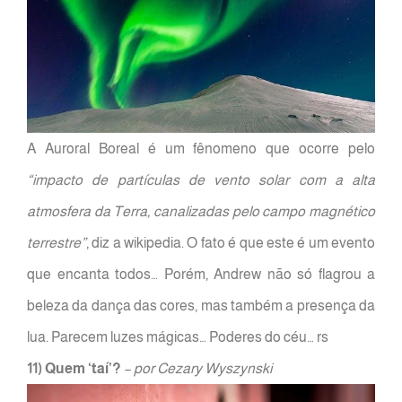
A Auroral Boreal é um fênomeno que ocorre pelo
“impacto de partículas de vento solar com a alta
atmosfera da Terra, canalizadas pelo campo magnético
terrestre”
, diz a wikipedia. O fato é que este é um evento
que encanta todos… Porém, Andrew não só flagrou a
beleza da dança das cores, mas também a presença da
lua. Parecem luzes mágicas… Poderes do céu… rs
11) Quem ‘taí’?
– por Cezary Wyszynski