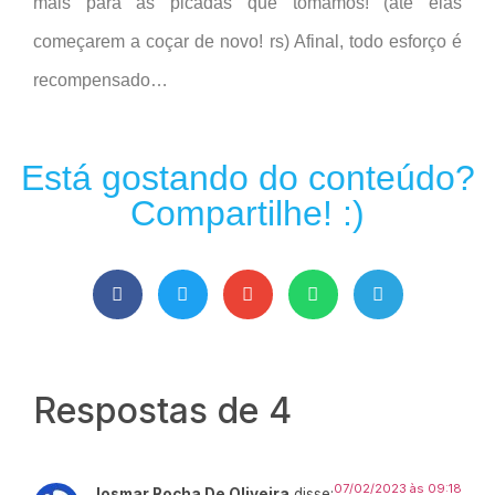
mais para as picadas que tomamos! (até elas
começarem a coçar de novo! rs) Afinal, todo esforço é
recompensado…
Está gostando do conteúdo?
Compartilhe! :)
Respostas de 4
07/02/2023 às 09:18
Josmar Rocha De Oliveira
disse: