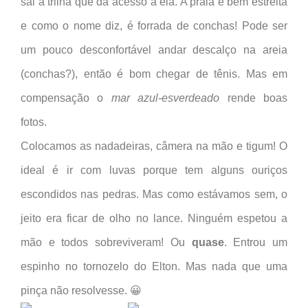
sai a trilha que dá acesso a ela. A praia é bem estreita
e como o nome diz, é forrada de conchas! Pode ser
um pouco desconfortável andar descalço na areia
(conchas?), então é bom chegar de tênis. Mas em
compensação o
mar azul-esverdeado
rende boas
fotos.
Colocamos as nadadeiras, câmera na mão e tigum! O
ideal é ir com luvas porque tem alguns ouriços
escondidos nas pedras. Mas como estávamos sem, o
jeito era ficar de olho no lance. Ninguém espetou a
mão e todos sobreviveram! Ou
quase
. Entrou um
espinho no tornozelo do Elton. Mas nada que uma
pinça não resolvesse. 😀