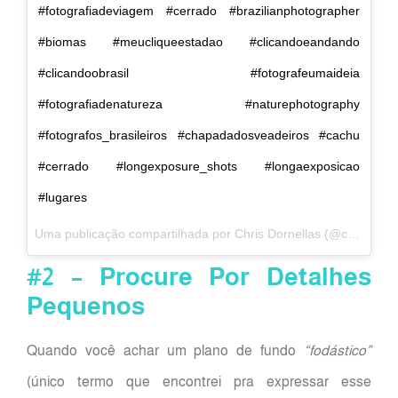
#fotografiadeviagem #cerrado #brazilianphotographer
#biomas #meucliqueestadao #clicandoeandando
#clicandoobrasil #fotografeumaideia
#fotografiadenatureza #naturephotography
#fotografos_brasileiros #chapadadosveadeiros #cachu
#cerrado #longexposure_shots #longaexposicao
#lugares
Uma publicação compartilhada por Chris Dornellas (@chrisdornellas) em
#2 – Procure Por Detalhes
Pequenos
Quando você achar um plano de fundo
“fodástico”
(único termo que encontrei pra expressar esse