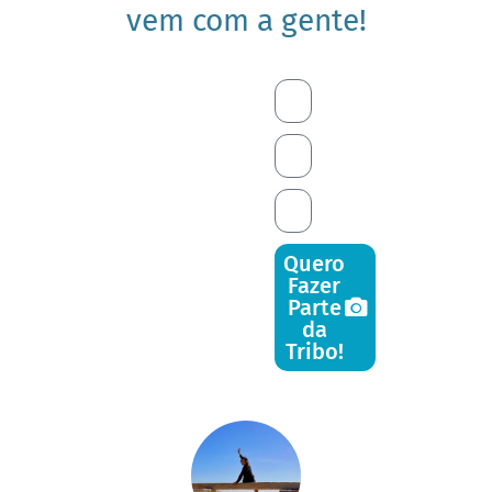
vem com a gente!
Quero
Fazer
Parte
da
Tribo!