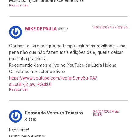
Muito bom, camarada! Excelente livro!
Responder
18/02/2024 às 02:54
MIKE DE PAULA
disse:
Conheci o livro tem pouco tempo, leitura maravilhosa. Uma
pena não que não fazem mais edições dele, queria deixar
na minha prateleira.
Recomendo demais a live no YouTube da Lúcia Helena
Galvão com o autor do livro.
https://www.youtube.com/live/prSvny6u-0A?
si=u8Exj2_aw_RGxkU1
Responder
04/04/2024 às
Fernando Ventura Teixeira
15:46
disse:
Excelente!
Grato pelo ensino!