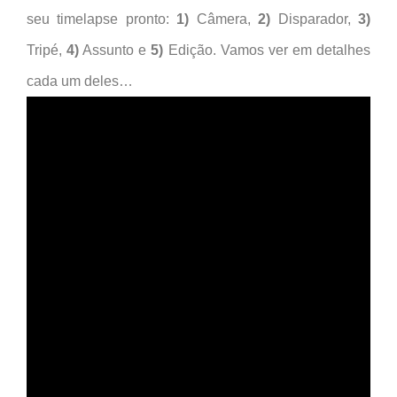
seu timelapse pronto:
1)
Câmera,
2)
Disparador,
3)
Tripé,
4)
Assunto e
5)
Edição. Vamos ver em detalhes
cada um deles…