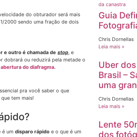
Guia Defi
velocidade do obturador será mais
 1/2000 sendo uma fração de dois
Fotografi
Chris Dornellas
Leia mais »
or e outro é chamada de
stop
, e
r dobrará ou reduzirá pela metade o
Uber dos
a
abertura do diafragma.
Brasil – 
uma gran
sencial pra você saber o que
, que tem mais!
Chris Dornellas
Leia mais »
rápido?
Lente 50
e é um
disparo rápido
e o que é um
dos fotóg