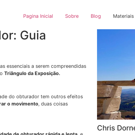
Pagina Inicial
Sobre
Blog
Materiais
or: Guia
sas essenciais a serem compreendidas
do
Triângulo da Exposição.
ade do obturador tem outros efeitos
rar o movimento
, duas coisas
Chris Dorn
idade de obturador rápida e lenta
, e