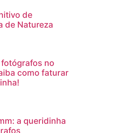
nitivo de
a de Natureza
 fotógrafos no
Saiba como faturar
inha!
mm: a queridinha
rafos