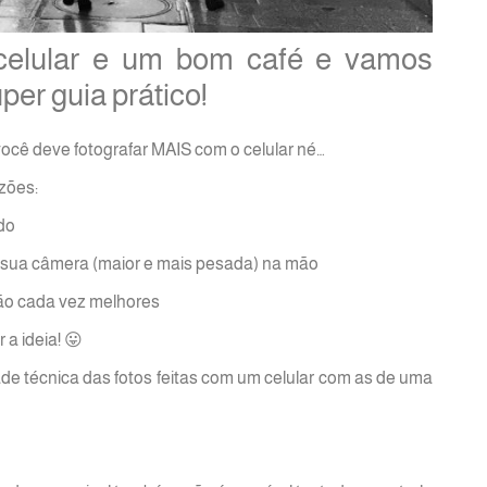
celular e um bom café e vamos
per guia prático!
cê deve fotografar MAIS com o celular né…
zões:
do
sua câmera (maior e mais pesada) na mão
tão cada vez melhores
a ideia! 😛
de técnica das fotos feitas com um celular com as de uma