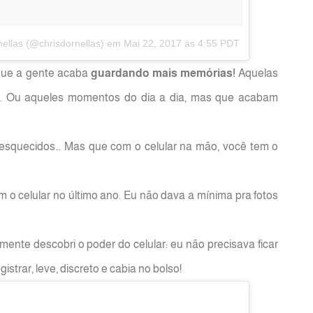
ellas (@chrisdornellas)
em
Mai 22, 2017 às 4:55 PDT
 que a gente acaba
guardando mais memórias!
Aquelas
… Ou aqueles momentos do dia a dia, mas que acabam
esquecidos… Mas que com o celular na mão, você tem o
m o celular no último ano. Eu não dava a mínima pra fotos
ente descobri o poder do celular: eu não precisava ficar
strar, leve, discreto e cabia no bolso!