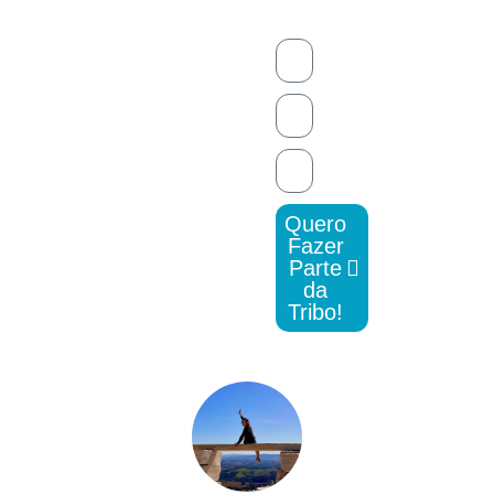
Quero
Fazer
Parte
da
Tribo!