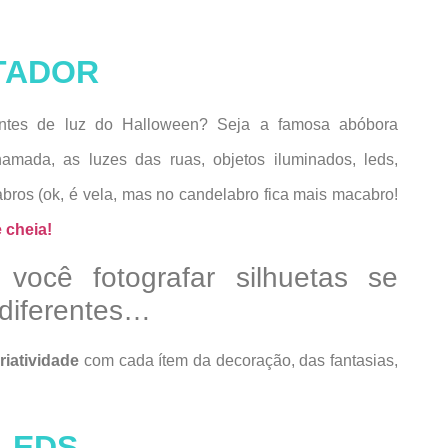
STADOR
fontes de luz do Halloween? Seja a famosa abóbora
mada, as luzes das ruas, objetos iluminados, leds,
labros (ok, é vela, mas no candelabro fica mais macabro!
 cheia!
você fotografar silhuetas se
 diferentes…
riatividade
com cada ítem da decoração, das fantasias,
 LEDS