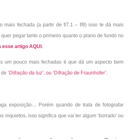
ais fechada (a partir de f/7.1 – f/8) isso te dá mais
uer pegar tanto o primeiro quanto o plano de fundo no
a esse artigo AQUI.
ras um pouco mais fechadas é que dá um aspecto bem
o de
‘Difração da luz’
, ou ‘Difração de Fraunhofer’.
nga exposição… Porém quando de trata de fotografar
 inquietos, isso significa que vai ter algum ‘borrado’ ou