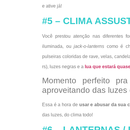
e ative já!
#5 – CLIMA ASSU
Você prestou atenção nas diferentes 
iluminada, ou
jack-o-lanterns
como é cha
pulseiras coloridas de rave, velas, cande
rs), luzes negras e a
lua que estará quase
Momento perfeito pra 
aproveitando das luzes
Essa é a hora de
usar e abusar da sua c
das luzes, do clima todo!
#6 – LANTERNAS /