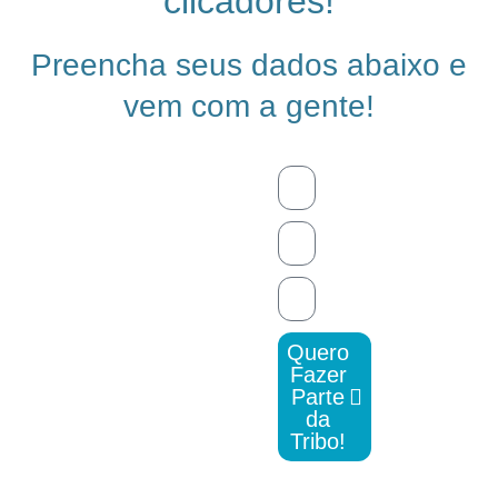
clicadores!
Preencha seus dados abaixo e
vem com a gente!
Quero
Fazer
Parte
da
Tribo!